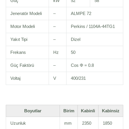
Güç
kW
52
58
Jeneratör Modeli
–
ALMPE 72
Motor Modeli
–
Perkins / 1104A-44TG1
Yakıt Tipi
–
Dizel
Frekans
Hz
50
Güç Faktörü
–
Cos Φ = 0.8
Voltaj
V
400/231
Boyutlar
Birim
Kabinli
Kabinsiz
Uzunluk
mm
2350
1850