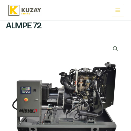
İçeriğe
Main
atla
Menu
ALMPE 72