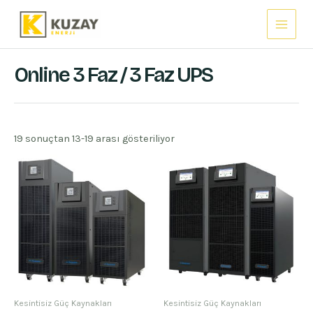
İçeriğe
Main
atla
Menu
Online 3 Faz / 3 Faz UPS
19 sonuçtan 13-19 arası gösteriliyor
Kesintisiz Güç Kaynakları
Kesintisiz Güç Kaynakları