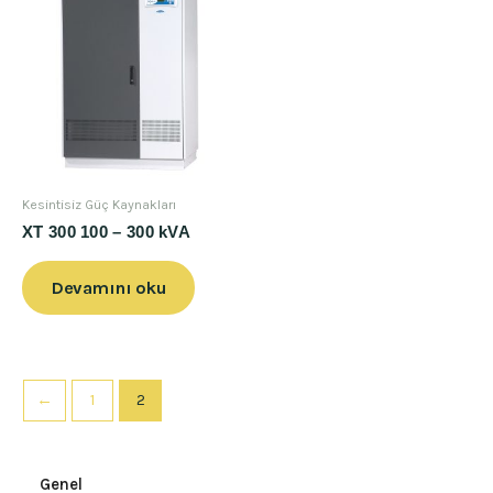
Kesintisiz Güç Kaynakları
XT 300 100 – 300 kVA
Devamını oku
←
1
2
Genel