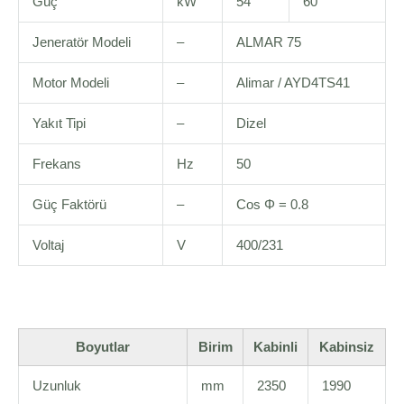
Güç
kW
54
60
Jeneratör Modeli
–
ALMAR 75
Motor Modeli
–
Alimar / AYD4TS41
Yakıt Tipi
–
Dizel
Frekans
Hz
50
Güç Faktörü
–
Cos Φ = 0.8
Voltaj
V
400/231
Boyutlar
Birim
Kabinli
Kabinsiz
Uzunluk
mm
2350
1990