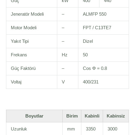
Güç
kW
400
440
Jeneratör Modeli
–
ALMFP 550
Motor Modeli
–
FPT / C13TE7
Yakıt Tipi
–
Dizel
Frekans
Hz
50
Güç Faktörü
–
Cos Φ = 0.8
Voltaj
V
400/231
Boyutlar
Birim
Kabinli
Kabinsiz
Uzunluk
mm
3350
3000