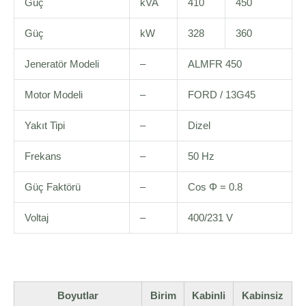
Güç
kVA
410
450
Güç
kW
328
360
Jeneratör Modeli
–
ALMFR 450
Motor Modeli
–
FORD / 13G45
Yakıt Tipi
–
Dizel
Frekans
–
50 Hz
Güç Faktörü
–
Cos Φ = 0.8
Voltaj
–
400/231 V
Boyutlar
Birim
Kabinli
Kabinsiz