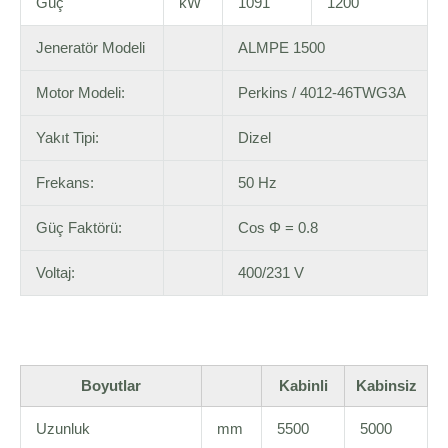
Güç
kW
1091
1200
Jeneratör Modeli
ALMPE 1500
Motor Modeli:
Perkins / 4012-46TWG3A
Yakıt Tipi:
Dizel
Frekans:
50 Hz
Güç Faktörü:
Cos Φ = 0.8
Voltaj:
400/231 V
Boyutlar
Kabinli
Kabinsiz
Uzunluk
mm
5500
5000